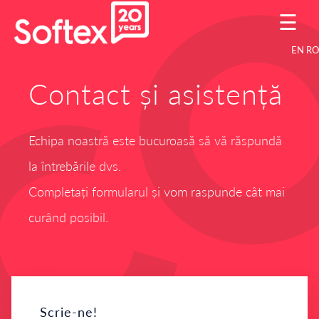
☰
EN
RO
Contact și asistență
Echipa noastră este bucuroasă să vă răspundă
la întrebările dvs.
Completați formularul și vom raspunde cât mai
curând posibil.
Scrie-ne!